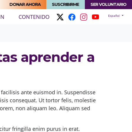
DONAR AHORA
SUSCRIBIRME
SER VOLUNTARIO
(ACTUAL)
ÓN
CONTENIDO
Español
itas aprender a
facilisis ante euismod in. Suspendisse
sis consequat. Ut tortor felis, molestie
s lorem, non aliquam leo. Aliquam sed
tur fringilla enim purus in erat.