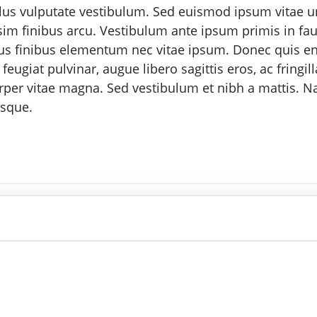
us vulputate vestibulum. Sed euismod ipsum vitae urn
sim finibus arcu. Vestibulum ante ipsum primis in fauc
tus finibus elementum nec vitae ipsum. Donec quis eni
giat pulvinar, augue libero sagittis eros, ac fringilla t
per vitae magna. Sed vestibulum et nibh a mattis. Nam
isque.