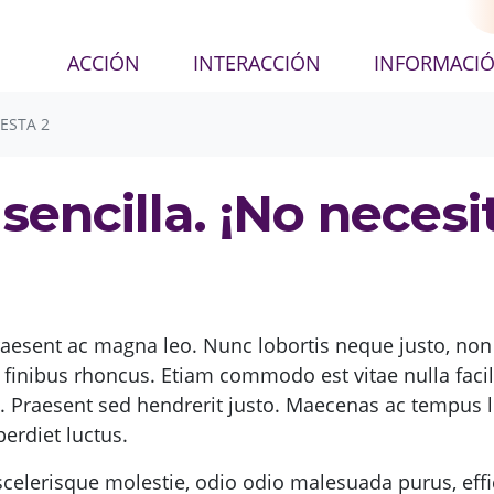
ACCIÓN
INTERACCIÓN
INFORMACI
ESTA 2
sencilla. ¡No neces
aesent ac magna leo. Nunc lobortis neque justo, non 
 finibus rhoncus. Etiam commodo est vitae nulla facili
 est. Praesent sed hendrerit justo. Maecenas ac tempu
perdiet luctus.
celerisque molestie, odio odio malesuada purus, effici