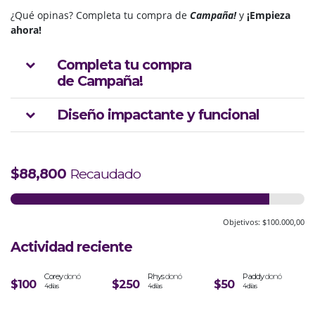
¿Qué opinas
?
Completa tu compra de
Campaña!
y
¡Empieza
ahora!
Completa tu compra
de Campaña!
Diseño impactante y funcional
$88,800
Recaudado
Objetivos: $100.000,00
Actividad reciente
Corey
donó
Rhys
donó
Paddy
donó
$100
$250
$50
4 días
4 días
4 días